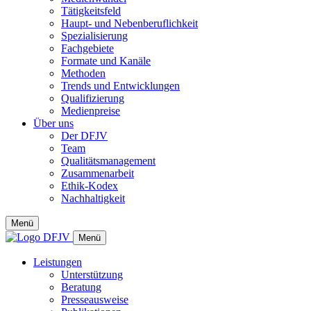
Tätigkeitsfeld
Haupt- und Nebenberuflichkeit
Spezialisierung
Fachgebiete
Formate und Kanäle
Methoden
Trends und Entwicklungen
Qualifizierung
Medienpreise
Über uns
Der DFJV
Team
Qualitätsmanagement
Zusammenarbeit
Ethik-Kodex
Nachhaltigkeit
Menü
Menü
Leistungen
Unterstützung
Beratung
Presseausweise