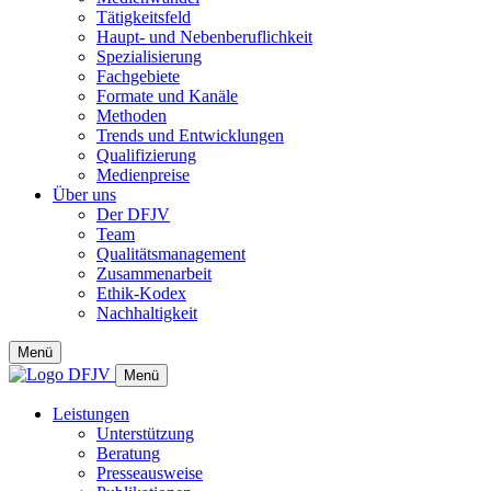
Tätigkeitsfeld
Haupt- und Nebenberuflichkeit
Spezialisierung
Fachgebiete
Formate und Kanäle
Methoden
Trends und Entwicklungen
Qualifizierung
Medienpreise
Über uns
Der DFJV
Team
Qualitätsmanagement
Zusammenarbeit
Ethik-Kodex
Nachhaltigkeit
Menü
Menü
Leistungen
Unterstützung
Beratung
Presseausweise