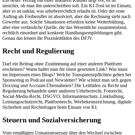
Ein neuer Vertrag mit einer unklaren Klausel liegt vor; es ist
unsicher, ob man ihn unterschreiben soll. Ein KI-Tool ist im Einsatz,
aber es ist unklar, was urheberrechtlich erlaubt ist. Oder der erste
Auftrag als Freiberufler ist absolviert, aber die Rechnung sieht nach
Gewerbe aus. Solche Situationen erfordern keine Weiterbildung,
aber eine verlässliche Quelle, die das Wesentliche zusammenfasst,
rechtlich einordnet und konkrete Handlungsempfehlungen gibt.
Genau das leisten die Praxisleitfäden des DFJV.
Recht und Regulierung
Darf ein Beitrag ohne Zustimmung auf einer anderen Plattform
erscheinen? Wann haftet man für einen gesetzten Link? Was muss
ins Impressum eines Blogs? Welche Transparenzpflichten gelten bei
Sponsoring in Podcast und Newsletter? Wie schützt man sich gegen
Doxxing und Account-Übernahmen? Die Leitfäden zu Recht und
Regulierung behandeln unter anderem Urheberrecht, Fotorecht,
Social-Media-Recht, DSGVO, Informantenschutz, Linkhaftung,
Leistungsschutzrecht, Plattformrecht, Werbekennzeichnung, digitale
Sicherheit und Rechtsfragen beim Einsatz von KI.
Steuern und Sozialversicherung
Vom ermäßigten Umsatzsteuersatz über den Wechsel zwischen