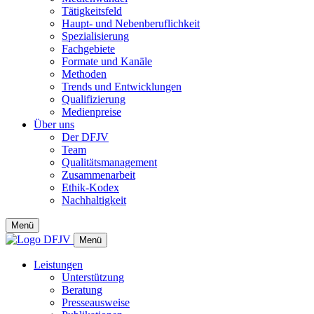
Tätigkeitsfeld
Haupt- und Nebenberuflichkeit
Spezialisierung
Fachgebiete
Formate und Kanäle
Methoden
Trends und Entwicklungen
Qualifizierung
Medienpreise
Über uns
Der DFJV
Team
Qualitätsmanagement
Zusammenarbeit
Ethik-Kodex
Nachhaltigkeit
Menü
Menü
Leistungen
Unterstützung
Beratung
Presseausweise