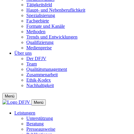
Tätigkeitsfeld
Haupt- und Nebenberuflichkeit
Spezialisierung
Fachgebiete
Formate und Kanäle
Methoden
Trends und Entwicklungen
Qualifizierung
Medienpreise
Über uns
Der DFJV
Team
Qualitätsmanagement
Zusammenarbeit
Ethik-Kodex
Nachhaltigkeit
Menü
Menü
Leistungen
Unterstützung
Beratung
Presseausweise