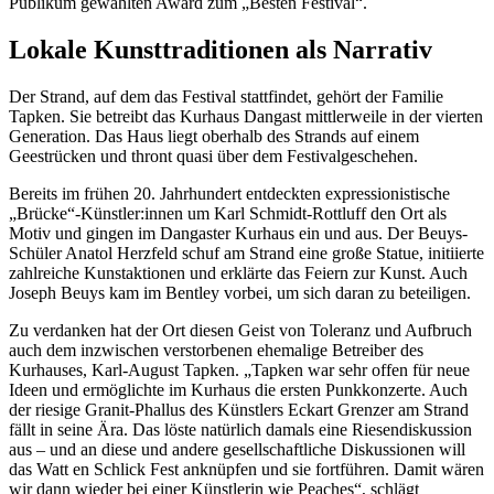
Publikum gewählten Award zum „Besten Festival“.
Lokale Kunsttraditionen als Narrativ
Der Strand, auf dem das Festival stattfindet, gehört der Familie
Tapken. Sie betreibt das Kurhaus Dangast mittlerweile in der vierten
Generation. Das Haus liegt oberhalb des Strands auf einem
Geestrücken und thront quasi über dem Festivalgeschehen.
Bereits im frühen 20. Jahrhundert entdeckten expressionistische
„Brücke“-Künstler:innen um Karl Schmidt-Rottluff den Ort als
Motiv und gingen im Dangaster Kurhaus ein und aus. Der Beuys-
Schüler Anatol Herzfeld schuf am Strand eine große Statue, initiierte
zahlreiche Kunstaktionen und erklärte das Feiern zur Kunst. Auch
Joseph Beuys kam im Bentley vorbei, um sich daran zu beteiligen.
Zu verdanken hat der Ort diesen Geist von Toleranz und Aufbruch
auch dem inzwischen verstorbenen ehemalige Betreiber des
Kurhauses, Karl-August Tapken. „Tapken war sehr offen für neue
Ideen und ermöglichte im Kurhaus die ersten Punkkonzerte. Auch
der riesige Granit-Phallus des Künstlers Eckart Grenzer am Strand
fällt in seine Ära. Das löste natürlich damals eine Riesendiskussion
aus – und an diese und andere gesellschaftliche Diskussionen will
das Watt en Schlick Fest anknüpfen und sie fortführen. Damit wären
wir dann wieder bei einer Künstlerin wie Peaches“, schlägt