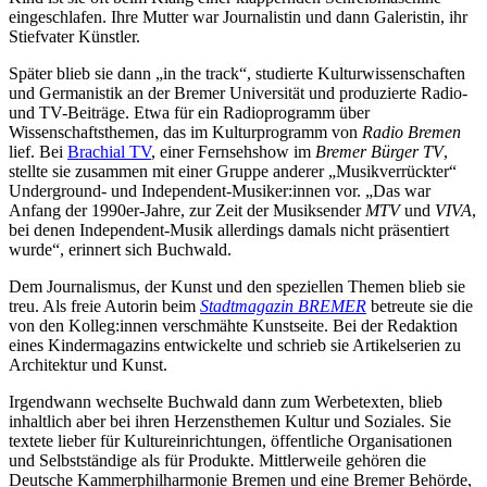
eingeschlafen. Ihre Mutter war Journalistin und dann Galeristin, ihr
Stiefvater Künstler.
Später blieb sie dann „in the track“, studierte Kulturwissenschaften
und Germanistik an der Bremer Universität und produzierte Radio-
und TV-Beiträge. Etwa für ein Radioprogramm über
Wissenschaftsthemen, das im Kulturprogramm von
Radio Bremen
lief. Bei
Brachial TV
, einer Fernsehshow im
Bremer Bürger TV
,
stellte sie zusammen mit einer Gruppe anderer „Musikverrückter“
Underground- und Independent-Musiker:innen vor. „Das war
Anfang der 1990er-Jahre, zur Zeit der Musiksender
MTV
und
VIVA
,
bei denen Independent-Musik allerdings damals nicht präsentiert
wurde“, erinnert sich Buchwald.
Dem Journalismus, der Kunst und den speziellen Themen blieb sie
treu. Als freie Autorin beim
Stadtmagazin BREMER
betreute sie die
von den Kolleg:innen verschmähte Kunstseite. Bei der Redaktion
eines Kindermagazins entwickelte und schrieb sie Artikelserien zu
Architektur und Kunst.
Irgendwann wechselte Buchwald dann zum Werbetexten, blieb
inhaltlich aber bei ihren Herzensthemen Kultur und Soziales. Sie
textete lieber für Kultureinrichtungen, öffentliche Organisationen
und Selbstständige als für Produkte. Mittlerweile gehören die
Deutsche Kammerphilharmonie Bremen und eine Bremer Behörde,