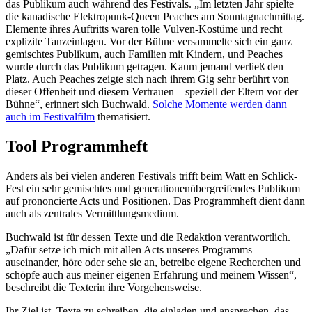
das Publikum auch während des Festivals. „Im letzten Jahr spielte
die kanadische Elektropunk-Queen Peaches am Sonntagnachmittag.
Elemente ihres Auftritts waren tolle Vulven-Kostüme und recht
explizite Tanzeinlagen. Vor der Bühne versammelte sich ein ganz
gemischtes Publikum, auch Familien mit Kindern, und Peaches
wurde durch das Publikum getragen. Kaum jemand verließ den
Platz. Auch Peaches zeigte sich nach ihrem Gig sehr berührt von
dieser Offenheit und diesem Vertrauen – speziell der Eltern vor der
Bühne“, erinnert sich Buchwald.
Solche Momente werden dann
auch im Festivalfilm
thematisiert.
Tool Programmheft
Anders als bei vielen anderen Festivals trifft beim Watt en Schlick-
Fest ein sehr gemischtes und generationenübergreifendes Publikum
auf prononcierte Acts und Positionen. Das Programmheft dient dann
auch als zentrales Vermittlungsmedium.
Buchwald ist für dessen Texte und die Redaktion verantwortlich.
„Dafür setze ich mich mit allen Acts unseres Programms
auseinander, höre oder sehe sie an, betreibe eigene Recherchen und
schöpfe auch aus meiner eigenen Erfahrung und meinem Wissen“,
beschreibt die Texterin ihre Vorgehensweise.
Ihr Ziel ist, Texte zu schreiben, die einladen und ansprechen, das