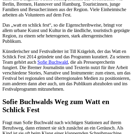
Berlin, Bremen, Hannover und Hamburg, Tourist:innen, junge
Familien und Besucher:innen aus der Region. Viele Einheimische
arbeiten als Volunteers auf dem Fest.
Das „watt en schlick fest“, so die Eigenschreibweise, bringt vor
allem urbane Kunst und Kultur in die ländliche, touristisch geprägte
Region, zu einem sehr heterogenen, stark altersgemischten
Publikum.
Künstlerischer und Festivalleiter ist Till Krägeloh, der das Watt en
Schlick Fest 2014 gründete und das Programm kuratiert. Zu seinem
Team gehört auch
Sofie Buchwald
, die als Pressesprecherin
fungiert. Die Bremer Journalistin und Texterin nutzt für ihre Arbeit
verschiedene Stories, Narrative und Instrumente: zum einen, um das
Festival bei regionalen und überregionalen Medien zu positionieren,
zum anderen dann aber auch, um das Publikum abzuholen und ins
Festivalprogramm mitzunehmen.
Sofie Buchwalds Weg zum Watt en
Schlick Fest
Fragt man Sofie Buchwald nach wichtigen Stationen auf ihrem
Berufsweg, dann erinnert sie sich zunächst an ein Geräusch. Als
Kind ist sie oft beim Klang einer klappernden Schreibmaschine