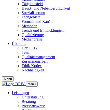
Tätigkeitsfeld
Haupt- und Nebenberuflichkeit
Spezialisierung
Fachgebiete
Formate und Kanäle
Methoden
Trends und Entwicklungen
Qualifizierung
Medienpreise
Über uns
Der DFJV
Team
Qualitätsmanagement
Zusammenarbeit
Ethik-Kodex
Nachhaltigkeit
Menü
Menü
Leistungen
Unterstützung
Beratung
Presseausweise