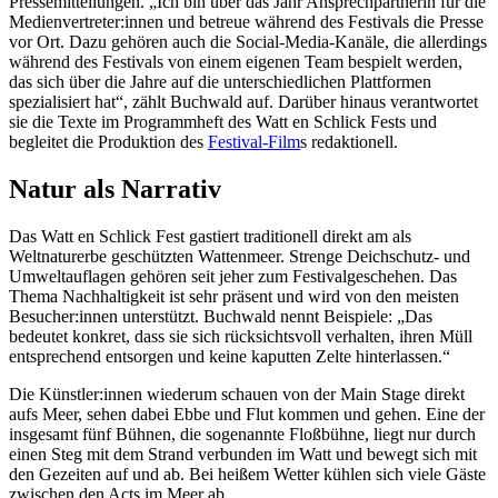
Pressemitteilungen. „Ich bin über das Jahr Ansprechpartnerin für die
Medienvertreter:innen und betreue während des Festivals die Presse
vor Ort. Dazu gehören auch die Social-Media-Kanäle, die allerdings
während des Festivals von einem eigenen Team bespielt werden,
das sich über die Jahre auf die unterschiedlichen Plattformen
spezialisiert hat“, zählt Buchwald auf. Darüber hinaus verantwortet
sie die Texte im Programmheft des Watt en Schlick Fests und
begleitet die Produktion des
Festival-Film
s redaktionell.
Natur als Narrativ
Das Watt en Schlick Fest gastiert traditionell direkt am als
Weltnaturerbe geschützten Wattenmeer. Strenge Deichschutz- und
Umweltauflagen gehören seit jeher zum Festivalgeschehen. Das
Thema Nachhaltigkeit ist sehr präsent und wird von den meisten
Besucher:innen unterstützt. Buchwald nennt Beispiele: „Das
bedeutet konkret, dass sie sich rücksichtsvoll verhalten, ihren Müll
entsprechend entsorgen und keine kaputten Zelte hinterlassen.“
Die Künstler:innen wiederum schauen von der Main Stage direkt
aufs Meer, sehen dabei Ebbe und Flut kommen und gehen. Eine der
insgesamt fünf Bühnen, die sogenannte Floßbühne, liegt nur durch
einen Steg mit dem Strand verbunden im Watt und bewegt sich mit
den Gezeiten auf und ab. Bei heißem Wetter kühlen sich viele Gäste
zwischen den Acts im Meer ab.