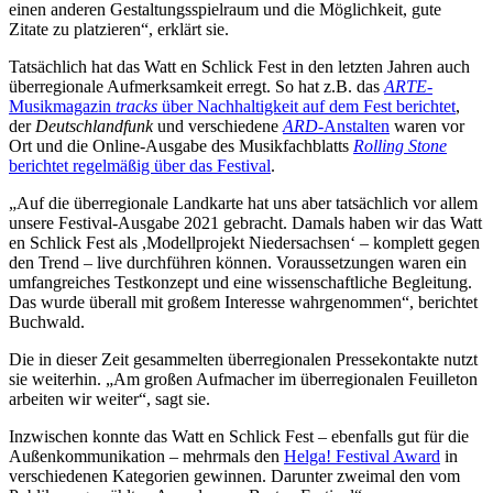
einen anderen Gestaltungsspielraum und die Möglichkeit, gute
Zitate zu platzieren“, erklärt sie.
Tatsächlich hat das Watt en Schlick Fest in den letzten Jahren auch
überregionale Aufmerksamkeit erregt. So hat z.B. das
ARTE
-
Musikmagazin
tracks
über Nachhaltigkeit auf dem Fest berichtet
,
der
Deutschlandfunk
und verschiedene
ARD
-Anstalten
waren vor
Ort und die Online-Ausgabe des Musikfachblatts
Rolling Stone
berichtet regelmäßig über das Festival
.
„Auf die überregionale Landkarte hat uns aber tatsächlich vor allem
unsere Festival-Ausgabe 2021 gebracht. Damals haben wir das Watt
en Schlick Fest als ,Modellprojekt Niedersachsen‘ – komplett gegen
den Trend – live durchführen können. Voraussetzungen waren ein
umfangreiches Testkonzept und eine wissenschaftliche Begleitung.
Das wurde überall mit großem Interesse wahrgenommen“, berichtet
Buchwald.
Die in dieser Zeit gesammelten überregionalen Pressekontakte nutzt
sie weiterhin. „Am großen Aufmacher im überregionalen Feuilleton
arbeiten wir weiter“, sagt sie.
Inzwischen konnte das Watt en Schlick Fest – ebenfalls gut für die
Außenkommunikation – mehrmals den
Helga! Festival Award
in
verschiedenen Kategorien gewinnen. Darunter zweimal den vom