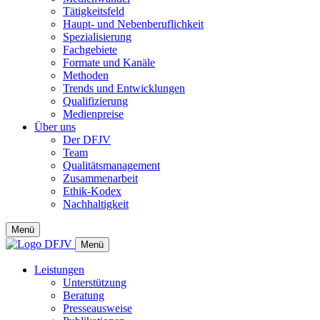
Tätigkeitsfeld
Haupt- und Nebenberuflichkeit
Spezialisierung
Fachgebiete
Formate und Kanäle
Methoden
Trends und Entwicklungen
Qualifizierung
Medienpreise
Über uns
Der DFJV
Team
Qualitätsmanagement
Zusammenarbeit
Ethik-Kodex
Nachhaltigkeit
Menü
Menü
Leistungen
Unterstützung
Beratung
Presseausweise