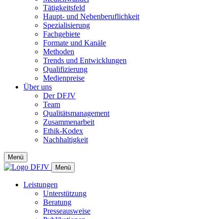
Tätigkeitsfeld
Haupt- und Nebenberuflichkeit
Spezialisierung
Fachgebiete
Formate und Kanäle
Methoden
Trends und Entwicklungen
Qualifizierung
Medienpreise
Über uns
Der DFJV
Team
Qualitätsmanagement
Zusammenarbeit
Ethik-Kodex
Nachhaltigkeit
Menü
Menü
Leistungen
Unterstützung
Beratung
Presseausweise